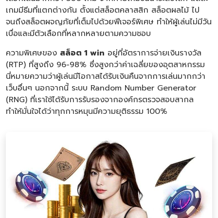
เกมมีธีมที่แตกต่างกัน ตั้งแต่สล็อตคลาสสิก สล็อตผลไม้ ไป
จนถึงสล็อตผจญภัยที่เต็มไปด้วยฟีเจอร์พิเศษ ทำให้ผู้เล่นไม่มีวัน
เบื่อและมีตัวเลือกที่หลากหลายตามความชอบ
ความพิเศษของ
สล็อต 1 win
อยู่ที่อัตราการจ่ายเงินรางวัล
(RTP) ที่สูงถึง 96-98% ซึ่งสูงกว่าค่าเฉลี่ยของอุตสาหกรรม
นี่หมายความว่าผู้เล่นมีโอกาสได้รับเงินคืนจากการเล่นมากกว่า
เว็บอื่นๆ นอกจากนี้ ระบบ Random Number Generator
(RNG) ที่เราใช้ได้รับการรับรองจากองค์กรตรวจสอบสากล
ทำให้มั่นใจได้ว่าทุกการหมุนมีความยุติธรรม 100%