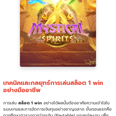
เทคนิคและกลยุทธ์การเล่นสล็อต 1 win
อย่างมืออาชีพ
การเล่น
สล็อต 1 win
อย่างได้ผลนั้นต้องอาศัยความเข้าใจใน
ระบบเกมและการจัดการเงินทุนอย่างชาญฉลาด ขั้นตอนแรกคือ
การศึกษาตารางการจ่ายเงิน (Paytable) ของแต่ละเกม เพื่อ