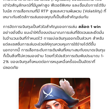
เข้าใจสัญลักษณ์ที่มีมูลค่าสูง ฟีเจอร์พิเศษ และเงื่อนไขการได้รับ
โบนัส การเลือกเกมที่มี RTP สูงและความผันผวน (Volatility) ที่
เหมาะกับสไตล์การเล่นของคุณก็เป็นสิ่งสำคัญเช่นกัน
การจัดการเงินทุนเป็นหัวใจสำคัญของการเล่น
สล็อต 1 win
อย่างยั่งยืน แนะนำให้ตั้งงบประมาณการเล่นที่ชัดเจนและยึดมั่น
ในจำนวนเงินที่กำหนดไว้ การแบ่งเงินทุนออกเป็นส่วนๆ สำหรับ
แต่ละเซสชั่นการเล่นจะช่วยให้คุณควบคุมการใช้จ่ายได้ดีขึ้น
นอกจากนี้ การเลือกระดับการเดิมพันที่เหมาะสมกับขนาดเงินทุน
ก็เป็นสิ่งที่ไม่ควรมองข้าม โดยทั่วไปแล้วการเดิมพันประมาณ 1-
2% ของเงินทุนทั้งหมดต่อการหมุนหนึ่งครั้งจะเป็นอัตราที่
ปลอดภัย