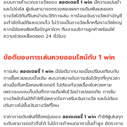
ระบบการคำนวณรางวัลของ
ลอตเตอรี่ 1 win
มีความแม่นยำ
และโปร่งใส ผู้เล่นสามารถตรวจสอบผลการเดิมพันและยอด
รางวัลได้ทันทีในหน้าประวัติการเล่น การโอนเงินรางวัลเข้าบัญชี
จะทำอัตโนมัติและรวดเร็ว ไม่ว่าจะเป็นรางวัลเล็กหรือรางวัลใหญ่
หากมีข้อสงสัยหรือปัญหาใดๆ ทีมงานบริการลูกค้าพร้อมให้
ความช่วยเหลือตลอด 24 ชั่วโมง
ข้อดีของการเล่นหวยออนไลน์กับ 1 win
การเล่น
ลอตเตอรี่ 1 win
มีข้อดีมากมายเมื่อเปรียบเทียบกับ
การซื้อหวยแบบดั้งเดิม สะดวกสบายในการเล่นได้ทุกที่ทุกเวลา
ผ่านมือถือหรือคอมพิวเตอร์ ไม่ต้องกังวลเรื่องใบหวยหาย
เพราะระบบจะเก็บบันทึกการเดิมพันไว้อย่างปลอดภัย การรับ
รางวัลอัตโนมัติทำให้ไม่พลาดโอกาสรับเงินรางวัล และไม่ต้อง
เดินทางไปขึ้นเงินรางวัลที่ไหน
ราคาการเดิมพันที่ยืดหยุ่นของ
ลอตเตอรี่ 1 win
ทำให้ผู้เล่นทุก
ระดับสามารถเข้าถึงได้ ไม่มีการกำหนดราคาขั้นต่ำสูง อัตราการ