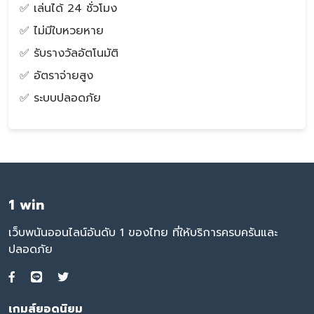
✅ เล่นได้ 24 ชั่วโมง
✅ ไม่มีใบหวยหาย
✅ รับรางวัลอัตโนมัติ
✅ อัตราจ่ายสูง
✅ ระบบปลอดภัย
1 win
เว็บพนันออนไลน์อันดับ 1 ของไทย ที่ให้บริการครบครันและ
ปลอดภัย
เกมส์ยอดนิยม