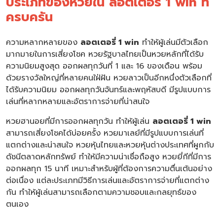
ประเภทของหวยใน ลอตเตอรี่ 1 win ที่
ครบครัน
ความหลากหลายของ
ลอตเตอรี่ 1 win
ทำให้ผู้เล่นมีตัวเลือก
มากมายในการเสี่ยงโชค หวยรัฐบาลไทยเป็นหวยหลักที่ได้รับ
ความนิยมสูงสุด ออกผลทุกวันที่ 1 และ 16 ของเดือน พร้อม
ด้วยรางวัลใหญ่ที่หลายคนใฝ่ฝัน หวยลาวเป็นอีกหนึ่งตัวเลือกที่
ได้รับความนิยม ออกผลทุกวันจันทร์และพฤหัสบดี มีรูปแบบการ
เล่นที่หลากหลายและอัตราการจ่ายที่น่าสนใจ
หวยฮานอยที่มีการออกผลทุกวัน ทำให้ผู้เล่น
ลอตเตอรี่ 1 win
สามารถเสี่ยงโชคได้บ่อยครั้ง หวยมาเลย์ที่มีรูปแบบการเล่นที่
แตกต่างและน่าสนใจ หวยหุ้นไทยและหวยหุ้นต่างประเทศที่ผูกกับ
ดัชนีตลาดหลักทรัพย์ ทำให้มีความน่าเชื่อถือสูง หวยยี่กีที่มีการ
ออกผลทุก 15 นาที เหมาะสำหรับผู้ที่ต้องการความตื่นเต้นอย่าง
ต่อเนื่อง แต่ละประเภทมีวิธีการเล่นและอัตราการจ่ายที่แตกต่าง
กัน ทำให้ผู้เล่นสามารถเลือกตามความชอบและกลยุทธ์ของ
ตนเอง