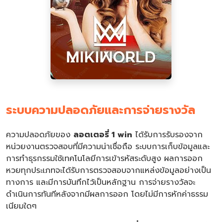
ระบบความปลอดภัยและการจ่ายรางวัล
ความปลอดภัยของ
ลอตเตอรี่ 1 win
ได้รับการรับรองจาก
หน่วยงานตรวจสอบที่มีความน่าเชื่อถือ ระบบการเก็บข้อมูลและ
การทำธุรกรรมใช้เทคโนโลยีการเข้ารหัสระดับสูง ผลการออก
หวยทุกประเภทจะได้รับการตรวจสอบจากแหล่งข้อมูลอย่างเป็น
ทางการ และมีการบันทึกไว้เป็นหลักฐาน การจ่ายรางวัลจะ
ดำเนินการทันทีหลังจากมีผลการออก โดยไม่มีการหักค่าธรรม
เนียมใดๆ